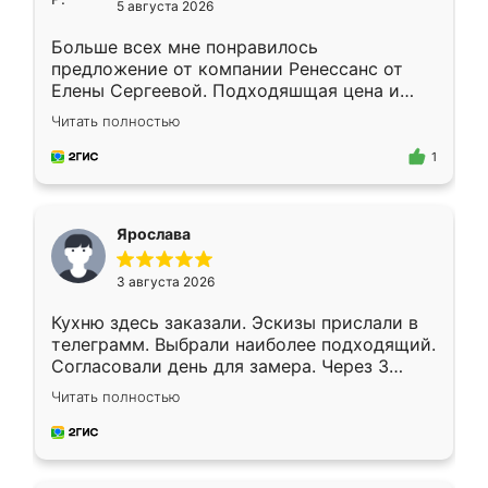
5 августа 2026
Больше всех мне понравилось
предложение от компании Ренессанс от
Елены Сергеевой. Подходяшщая цена и
короткие сроки изготовления. Приехавший
Читать полностью
для замера сотрудник Владислав
предложил по моему эскизу самый
1
подходящий вариант шкафа. Немного его
видоизменил, получилось даже лучше, чем
я хотела.
Ярослава
3 августа 2026
Кухню здесь заказали. Эскизы прислали в
телеграмм. Выбрали наиболее подходящий.
Согласовали день для замера. Через 3
недели кухня была уже готова. Остались
Читать полностью
довольны работой. Спасибо Ренессанс
мебель за качественную работу!