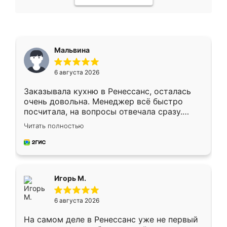
Мальвина
6 августа 2026
Заказывала кухню в Ренессанс, осталась
очень довольна. Менеджер всё быстро
посчитала, на вопросы отвечала сразу.
Замерщик приехал в субботу, подошёл к
Читать полностью
делу со всей ответственностью. Собрали
за день, ребята работали аккуратно, даже
пыли почти не было. Качество отличное,
ящики ходят плавно, ничего не скрипит.
Всё подошло как влитое.
Игорь М.
6 августа 2026
На самом деле в Ренессанс уже не первый