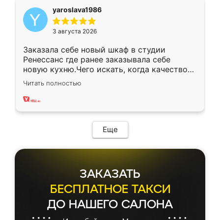
yaroslava1986
3 августа 2026
Заказала себе новый шкаф в студии
Ренессанс где ранее заказывала себе
новую кухню.Чего искать, когда качеством
вполне довольна. Служит кухня уже почти
Читать полностью
два года, нареканий нет.
Еще
ЗАКАЗАТЬ
БЕСПЛАТНОЕ ТАКСИ
ДО НАШЕГО САЛОНА