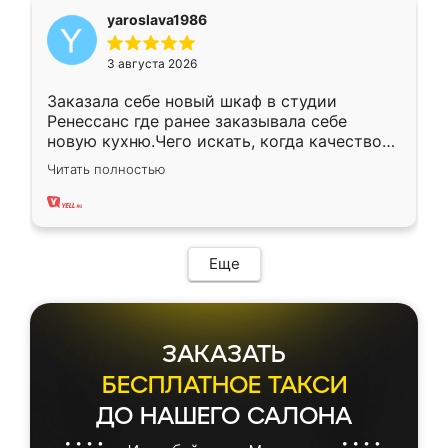
yaroslava1986
3 августа 2026
Заказала себе новый шкаф в студии
Ренессанс где ранее заказывала себе
новую кухню.Чего искать, когда качеством
вполне довольна. Служит кухня уже почти
Читать полностью
два года, нареканий нет.
Еще
ЗАКАЗАТЬ
БЕСПЛАТНОЕ ТАКСИ
ДО НАШЕГО САЛОНА