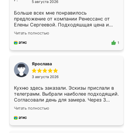
5 августа 2026
Больше всех мне понравилось
предложение от компании Ренессанс от
Елены Сергеевой. Подходяшщая цена и
короткие сроки изготовления. Приехавший
Читать полностью
для замера сотрудник Владислав
предложил по моему эскизу самый
1
подходящий вариант шкафа. Немного его
видоизменил, получилось даже лучше, чем
я хотела.
Ярослава
3 августа 2026
Кухню здесь заказали. Эскизы прислали в
телеграмм. Выбрали наиболее подходящий.
Согласовали день для замера. Через 3
недели кухня была уже готова. Остались
Читать полностью
довольны работой. Спасибо Ренессанс
мебель за качественную работу!