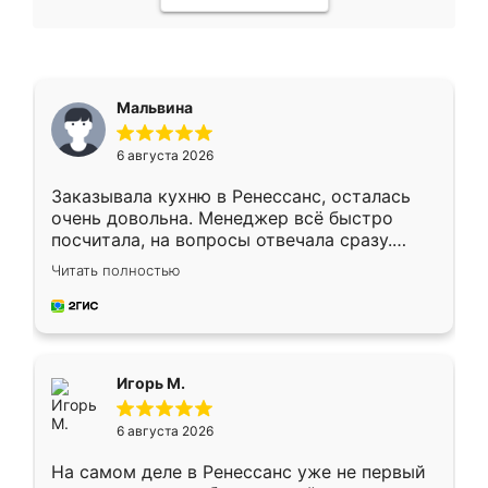
Мальвина
6 августа 2026
Заказывала кухню в Ренессанс, осталась
очень довольна. Менеджер всё быстро
посчитала, на вопросы отвечала сразу.
Замерщик приехал в субботу, подошёл к
Читать полностью
делу со всей ответственностью. Собрали
за день, ребята работали аккуратно, даже
пыли почти не было. Качество отличное,
ящики ходят плавно, ничего не скрипит.
Всё подошло как влитое.
Игорь М.
6 августа 2026
На самом деле в Ренессанс уже не первый