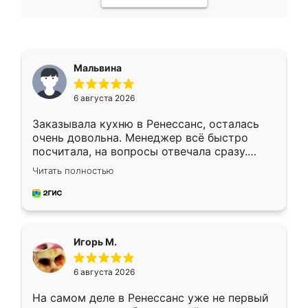
Мальвина
6 августа 2026
Заказывала кухню в Ренессанс, осталась
очень довольна. Менеджер всё быстро
посчитала, на вопросы отвечала сразу.
Замерщик приехал в субботу, подошёл к
Читать полностью
делу со всей ответственностью. Собрали
за день, ребята работали аккуратно, даже
пыли почти не было. Качество отличное,
ящики ходят плавно, ничего не скрипит.
Всё подошло как влитое.
Игорь М.
6 августа 2026
На самом деле в Ренессанс уже не первый