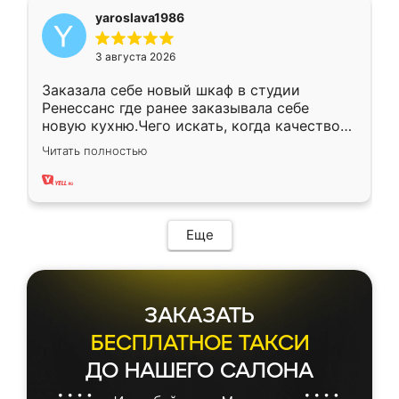
yaroslava1986
3 августа 2026
Заказала себе новый шкаф в студии
Ренессанс где ранее заказывала себе
новую кухню.Чего искать, когда качеством
вполне довольна. Служит кухня уже почти
Читать полностью
два года, нареканий нет.
Еще
ЗАКАЗАТЬ
БЕСПЛАТНОЕ ТАКСИ
ДО НАШЕГО САЛОНА