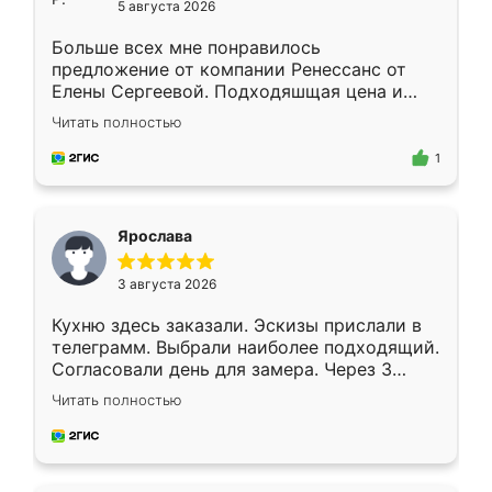
5 августа 2026
Больше всех мне понравилось
предложение от компании Ренессанс от
Елены Сергеевой. Подходяшщая цена и
короткие сроки изготовления. Приехавший
Читать полностью
для замера сотрудник Владислав
предложил по моему эскизу самый
1
подходящий вариант шкафа. Немного его
видоизменил, получилось даже лучше, чем
я хотела.
Ярослава
3 августа 2026
Кухню здесь заказали. Эскизы прислали в
телеграмм. Выбрали наиболее подходящий.
Согласовали день для замера. Через 3
недели кухня была уже готова. Остались
Читать полностью
довольны работой. Спасибо Ренессанс
мебель за качественную работу!