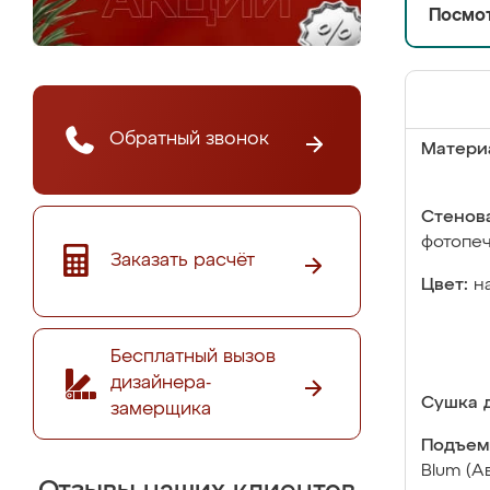
Посмот
Обратный звонок
Матери
Стенова
фотопе
Заказать расчёт
Цвет:
н
Бесплатный вызов
дизайнера-
Сушка д
замерщика
Подъем
Blum (А