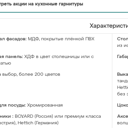
реть акции на кухонные гарнитуры
Характерист
ал фасадов:
МДФ, покрытые плёнкой ПВХ
Сто
из и
я панель:
ХДФ в цвет столешницы или с
Габа
чатью
а выбор, более 200 цветов
Выка
танд
Hett
без 
ля посуды:
Хромированная
Цоко
ники :
BOYARD (Россия) или премиум класса
Аксе
встрия), Hettich (Германия)
волш