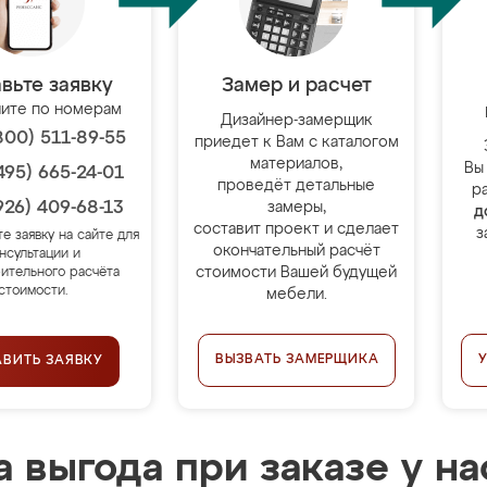
вьте заявку
Замер и расчет
ите по номерам
Дизайнер-замерщик
800) 511-89-55
приедет к Вам с каталогом
материалов,
Вы
495) 665-24-01
проведёт детальные
р
926) 409-68-13
замеры,
д
составит проект и сделает
з
те заявку на сайте для
окончательный расчёт
нсультации и
стоимости Вашей будущей
ительного расчёта
стоимости.
мебели.
ВЫЗВАТЬ ЗАМЕРЩИКА
АВИТЬ ЗАЯВКУ
 выгода при заказе у на