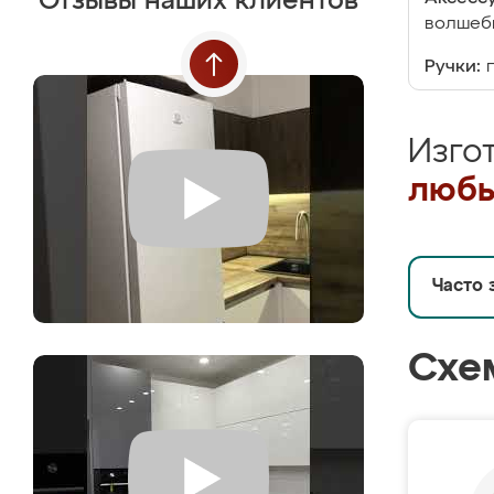
Отзывы наших клиентов
волшебн
Ручки:
Изго
любы
Часто 
Схе