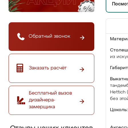
Посмот
Обратный звонок
Матери
Столеш
из иску
Заказать расчёт
Габарит
Выкатны
тандемб
Hettich
Бесплатный вызов
без это
дизайнера-
замерщика
Цоколь:
Аксесс