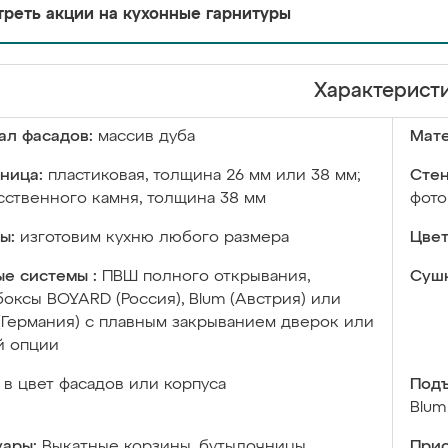
реть акции на кухонные гарнитуры
Характерист
ал фасадов:
массив дуба
Мате
ница:
пластиковая, толщина 26 мм или 38 мм;
Стен
сственного камня, толщина 38 мм
фото
ы:
изготовим кухню любого размера
Цвет
е системы :
ПВШ полного открывания,
Сушк
оксы BOYARD (Россия), Blum (Австрия) или
 (Германия) с плавным закрыванием дверок или
й опции
в цвет фасадов или корпуса
Подъ
Blum
уары:
Выкатные корзины, бутылочницы,
Прис