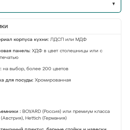
▼
ики
риал корпуса кухни:
ЛДСП или МДФ
овая панель:
ХДФ в цвет столешницы или с
печатью
:
на выбор, более 200 цветов
а для посуды:
Хромированная
емники :
BOYARD (Россия) или премиум класса
 (Австрия), Hettich (Германия)
теночный плинтус, барные стойки и навески,