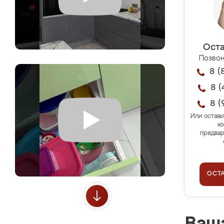
Оста
Позвон
8 (
8 (
8 (
Или оставь
ко
предвар
ОСТ