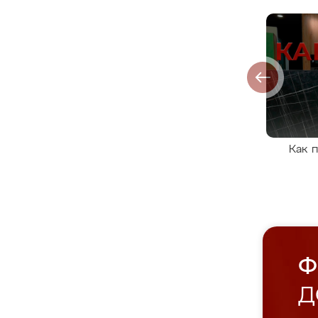
Как 
Ф
Д