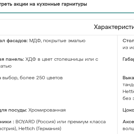
реть акции на кухонные гарнитуры
Характерист
ал фасадов:
МДФ, покрытые эмалью
Сто
из и
я панель:
ХДФ в цвет столешницы или с
Габа
чатью
а выбор, более 250 цветов
Выка
танд
Hett
без 
ля посуды:
Хромированная
Цоко
ники :
BOYARD (Россия) или премиум класса
Аксе
встрия), Hettich (Германия)
волш