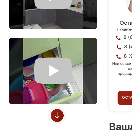
Оста
Позвон
8 (
8 (
8 (
Или оставь
ко
предвар
ОСТ
Ваша