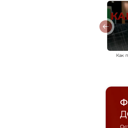
Как 
Ф
Д
Ост