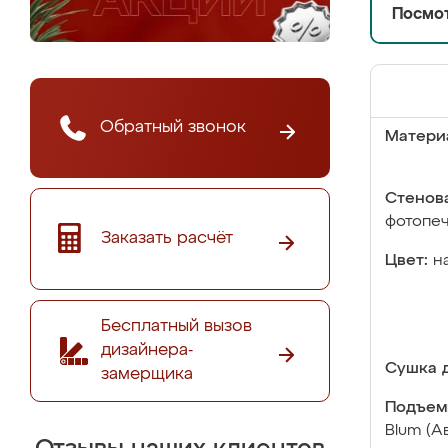
Посмот
Обратный звонок
Матери
Стенова
фотопе
Заказать расчёт
Цвет:
н
Бесплатный вызов
дизайнера-
Сушка д
замерщика
Подъем
Blum (А