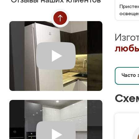
Отзывы наших клиентов
Пристен
освеще
Изго
любы
Часто 
Схе