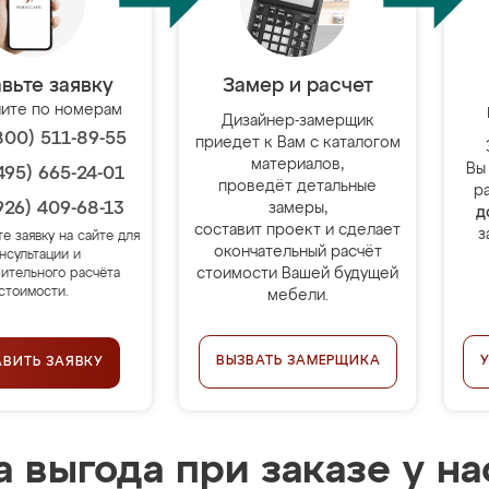
вьте заявку
Замер и расчет
ите по номерам
Дизайнер-замерщик
800) 511-89-55
приедет к Вам с каталогом
материалов,
Вы
495) 665-24-01
проведёт детальные
р
926) 409-68-13
замеры,
д
составит проект и сделает
з
те заявку на сайте для
окончательный расчёт
нсультации и
стоимости Вашей будущей
ительного расчёта
стоимости.
мебели.
ВЫЗВАТЬ ЗАМЕРЩИКА
АВИТЬ ЗАЯВКУ
 выгода при заказе у на