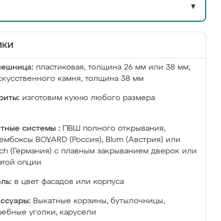
▼
ики
лешница:
пластиковая, толщина 26 мм или 38 мм;
скусственного камня, толщина 38 мм
риты:
изготовим кухню любого размера
тные системы :
ПВШ полного открывания,
ембоксы BOYARD (Россия), Blum (Австрия) или
ich (Германия) с плавным закрыванием дверок или
этой опции
ль:
в цвет фасадов или корпуса
ссуары:
Выкатные корзины, бутылочницы,
ебные уголки, карусели