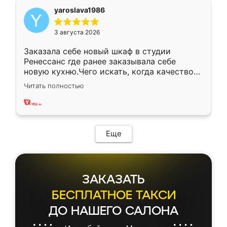
yaroslava1986
3 августа 2026
Заказала себе новый шкаф в студии
Ренессанс где ранее заказывала себе
новую кухню.Чего искать, когда качеством
вполне довольна. Служит кухня уже почти
Читать полностью
два года, нареканий нет.
Еще
ЗАКАЗАТЬ
БЕСПЛАТНОЕ ТАКСИ
ДО НАШЕГО САЛОНА