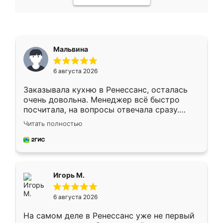
Мальвина
6 августа 2026
Заказывала кухню в Ренессанс, осталась
очень довольна. Менеджер всё быстро
посчитала, на вопросы отвечала сразу.
Замерщик приехал в субботу, подошёл к
Читать полностью
делу со всей ответственностью. Собрали
за день, ребята работали аккуратно, даже
пыли почти не было. Качество отличное,
ящики ходят плавно, ничего не скрипит.
Всё подошло как влитое.
Игорь М.
6 августа 2026
На самом деле в Ренессанс уже не первый