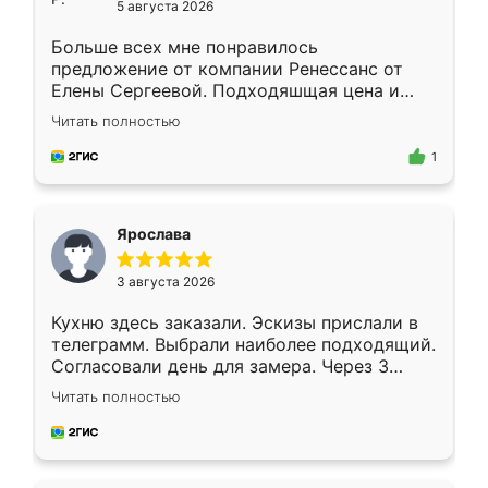
5 августа 2026
Больше всех мне понравилось
предложение от компании Ренессанс от
Елены Сергеевой. Подходяшщая цена и
короткие сроки изготовления. Приехавший
Читать полностью
для замера сотрудник Владислав
предложил по моему эскизу самый
1
подходящий вариант шкафа. Немного его
видоизменил, получилось даже лучше, чем
я хотела.
Ярослава
3 августа 2026
Кухню здесь заказали. Эскизы прислали в
телеграмм. Выбрали наиболее подходящий.
Согласовали день для замера. Через 3
недели кухня была уже готова. Остались
Читать полностью
довольны работой. Спасибо Ренессанс
мебель за качественную работу!