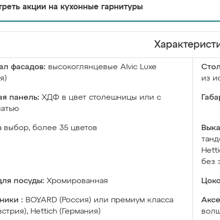
реть акции на кухонные гарнитуры
Характерист
ал фасадов:
высокоглянцевые Аlvic Luxe
Сто
я)
из и
я панель:
ХДФ в цвет столешницы или с
Габа
чатью
а выбор, более 35 цветов
Выка
танд
Hett
без 
ля посуды:
Хромированная
Цоко
ники :
BOYARD (Россия) или премиум класса
Аксе
встрия), Hettich (Германия)
волш