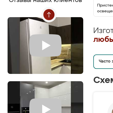
Отзывы наших клиентов
Пристен
освеще
Изго
любы
Часто 
Схе