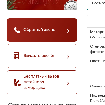
Посмот
Обратный звонок
Матери
(Испани
Стенова
фотопе
Заказать расчёт
Цвет:
н
Бесплатный вызов
дизайнера-
Сушка д
замерщика
Подъем
Blum (А