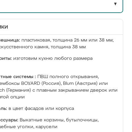
▼
ики
лешница:
пластиковая, толщина 26 мм или 38 мм;
скусственного камня, толщина 38 мм
риты:
изготовим кухню любого размера
тные системы :
ПВШ полного открывания,
ембоксы BOYARD (Россия), Blum (Австрия) или
ich (Германия) с плавным закрыванием дверок или
этой опции
ль:
в цвет фасадов или корпуса
ссуары:
Выкатные корзины, бутылочницы,
ебные уголки, карусели