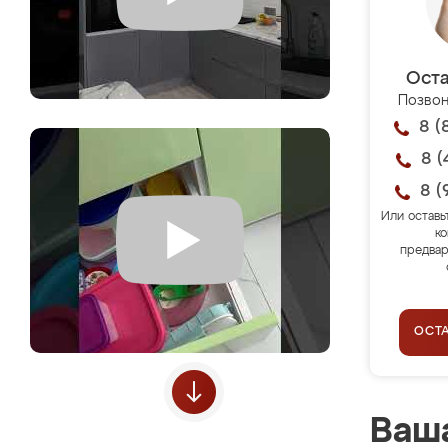
Оста
Позвон
8 (
8 (
8 (
Или оставь
ко
предвар
ОСТ
Ваша