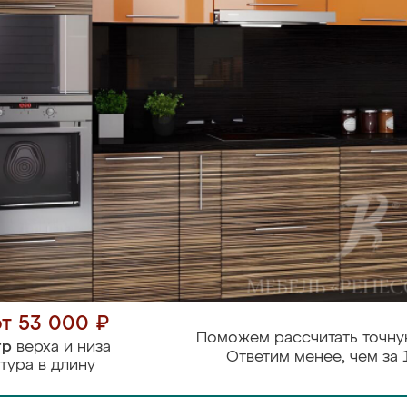
от 53 000 ₽
Поможем рассчитать точну
тр
верха и низа
Ответим менее, чем за 
тура в длину