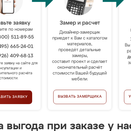
вьте заявку
Замер и расчет
ите по номерам
Дизайнер-замерщик
800) 511-89-55
приедет к Вам с каталогом
материалов,
Вы
495) 665-24-01
проведёт детальные
р
926) 409-68-13
замеры,
д
составит проект и сделает
з
те заявку на сайте для
окончательный расчёт
нсультации и
стоимости Вашей будущей
ительного расчёта
стоимости.
мебели.
ВЫЗВАТЬ ЗАМЕРЩИКА
АВИТЬ ЗАЯВКУ
 выгода при заказе у на