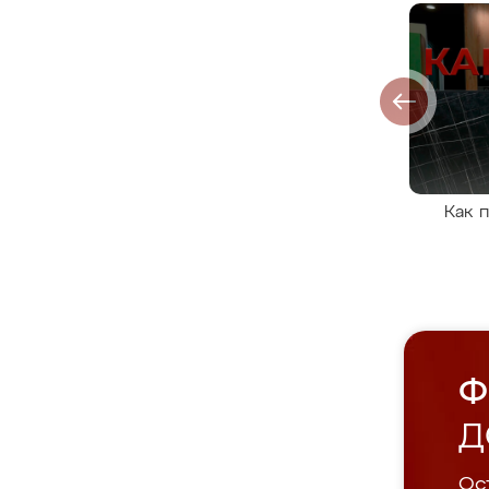
Как 
Ф
Д
Ост