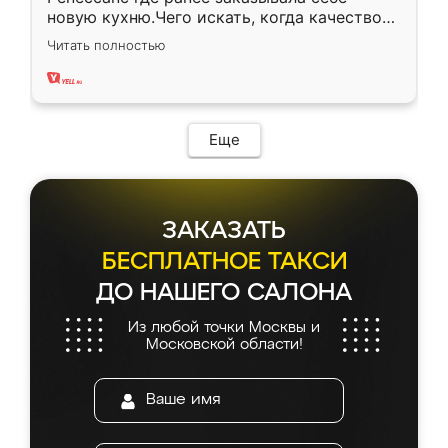
новую кухню.Чего искать, когда качеством
вполне довольна. Служит кухня уже почти
Читать полностью
два года, нареканий нет.
Еще
ЗАКАЗАТЬ
БЕСПЛАТНОЕ ТАКСИ
ДО НАШЕГО САЛОНА
Из любой точки Москвы и
Московской области!