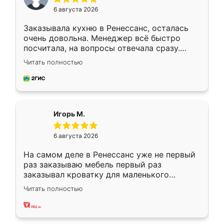
6 августа 2026
Заказывала кухню в Ренессанс, осталась
очень довольна. Менеджер всё быстро
посчитала, на вопросы отвечала сразу.
Замерщик приехал в субботу, подошёл к
Читать полностью
делу со всей ответственностью. Собрали
за день, ребята работали аккуратно, даже
пыли почти не было. Качество отличное,
ящики ходят плавно, ничего не скрипит.
Всё подошло как влитое.
Игорь М.
6 августа 2026
На самом деле в Ренессанс уже не первый
раз заказываю мебель первый раз
заказывал кроватку для маленького
ребёнка при его рождении ,во второй раз
Читать полностью
заказал шкаф-купе. По качеству очень
хорошее сборка достаточно быстрая,
также адекватные цены. До этого