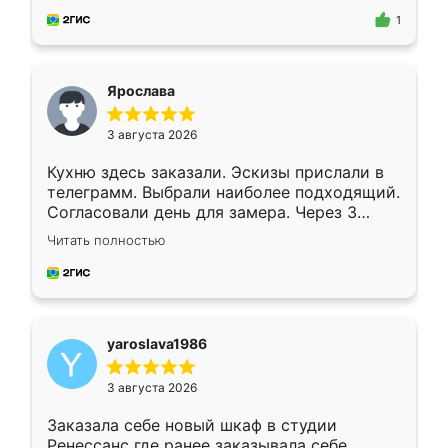
предложил по моему эскизу самый
1
подходящий вариант шкафа. Немного его
видоизменил, получилось даже лучше, чем
я хотела.
Ярослава
3 августа 2026
Кухню здесь заказали. Эскизы прислали в
телеграмм. Выбрали наиболее подходящий.
Согласовали день для замера. Через 3
недели кухня была уже готова. Остались
Читать полностью
довольны работой. Спасибо Ренессанс
мебель за качественную работу!
yaroslava1986
3 августа 2026
Заказала себе новый шкаф в студии
Ренессанс где ранее заказывала себе