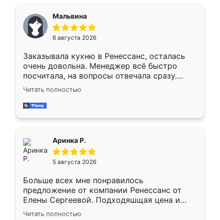
сравнивал с разными конкурентами в этом
сегменте ,выбор у конкурентов куда
Мальвина
меньше, здесь же он более разнообразный.
Мне нравится ,если что-то потребуется из
6 августа 2026
мебели буду заказывать только здесь.
Заказывала кухню в Ренессанс, осталась
очень довольна. Менеджер всё быстро
посчитала, на вопросы отвечала сразу.
Замерщик приехал в субботу, подошёл к
Читать полностью
делу со всей ответственностью. Собрали
за день, ребята работали аккуратно, даже
пыли почти не было. Качество отличное,
ящики ходят плавно, ничего не скрипит.
Всё подошло как влитое.
Аринка Р.
5 августа 2026
Больше всех мне понравилось
предложение от компании Ренессанс от
Елены Сергеевой. Подходяшщая цена и
короткие сроки изготовления. Приехавший
Читать полностью
для замера сотрудник Владислав