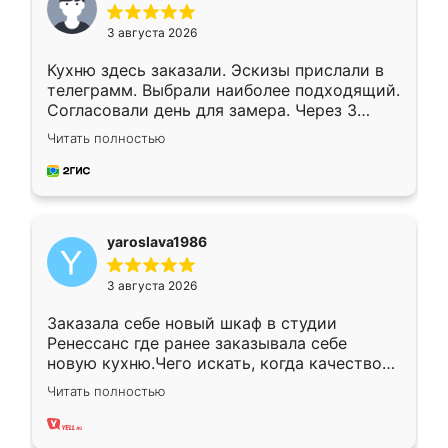
3 августа 2026
Кухню здесь заказали. Эскизы прислали в
телеграмм. Выбрали наиболее подходящий.
Согласовали день для замера. Через 3
недели кухня была уже готова. Остались
Читать полностью
довольны работой. Спасибо Ренессанс
мебель за качественную работу!
yaroslava1986
3 августа 2026
Заказала себе новый шкаф в студии
Ренессанс где ранее заказывала себе
новую кухню.Чего искать, когда качеством
вполне довольна. Служит кухня уже почти
Читать полностью
два года, нареканий нет.