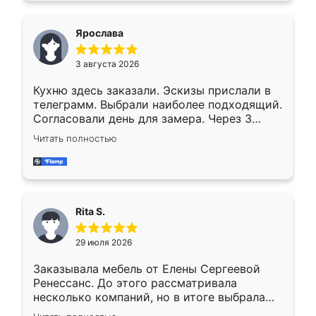
Ярослава
3 августа 2026
Кухню здесь заказали. Эскизы прислали в
телеграмм. Выбрали наиболее подходящий.
Согласовали день для замера. Через 3
недели кухня была уже готова. Остались
Читать полностью
довольны работой. Спасибо Ренессанс
мебель за качественную работу!
Rita S.
29 июля 2026
Заказывала мебель от Елены Сергеевой
Ренессанс. До этого рассматривала
несколько компаний, но в итоге выбрала
эту. Сначала обговорили условия, потом