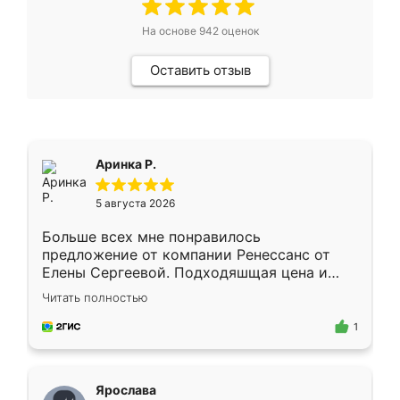
На основе
942
оценок
Оставить отзыв
Аринка Р.
5 августа 2026
Больше всех мне понравилось
предложение от компании Ренессанс от
Елены Сергеевой. Подходяшщая цена и
короткие сроки изготовления. Приехавший
Читать полностью
для замера сотрудник Владислав
предложил по моему эскизу самый
1
подходящий вариант шкафа. Немного его
видоизменил, получилось даже лучше, чем
я хотела.
Ярослава