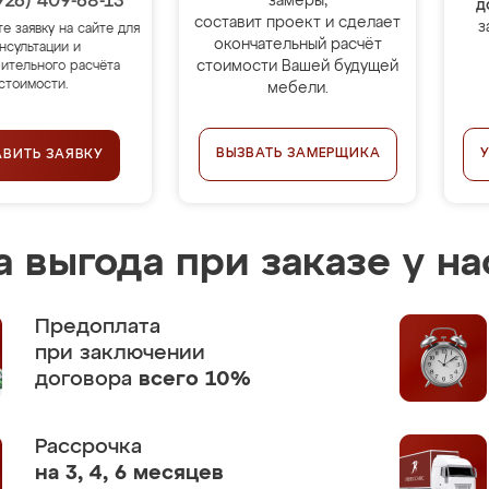
926) 409-68-13
замеры,
д
составит проект и сделает
з
те заявку на сайте для
окончательный расчёт
нсультации и
стоимости Вашей будущей
ительного расчёта
стоимости.
мебели.
ВЫЗВАТЬ ЗАМЕРЩИКА
АВИТЬ ЗАЯВКУ
 выгода при заказе у на
Предоплата
при заключении
договора
всего 10%
Рассрочка
на 3, 4, 6 месяцев