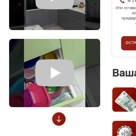
8 (
Или оставь
ко
предвар
ОСТ
Ваша