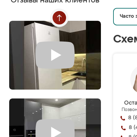
Отзывы наших клиентов
Часто 
Схе
Оста
Позвон
8 (
8 (