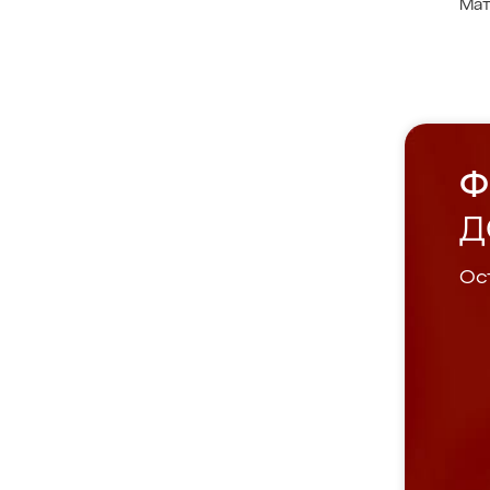
Мат
Ф
Д
Ост