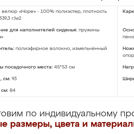
:
велюр «Hope» - 100% полиэстер, плотность
Карк
339,3 г/м2
ние для наполнителей сиденья:
пружины
Осно
а»
пено
итель:
полиэфирное волокно, измельчённый
Ножк
опор
ы посадочного места:
45*53 см
Нагр
, см:
93
Шири
 см:
84
товим по индивидуальному про
е размеры, цвета и материа