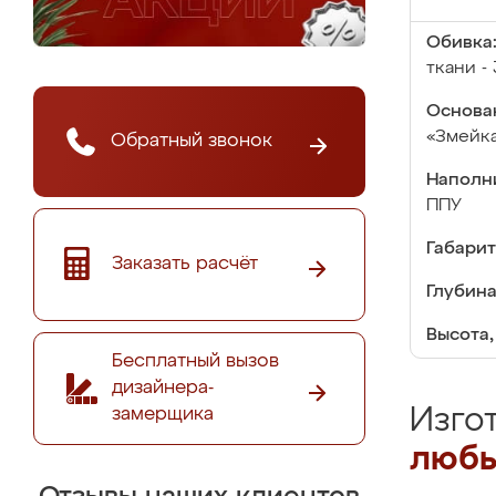
Обивка
ткани - 
Основа
«Змейк
Обратный звонок
Наполн
ППУ
Габарит
Заказать расчёт
Глубина
Высота,
Бесплатный вызов
дизайнера-
замерщика
Изго
любы