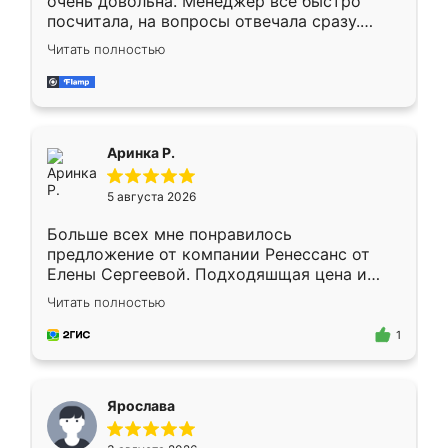
очень довольна. Менеджер всё быстро
посчитала, на вопросы отвечала сразу.
Замерщик приехал в субботу, подошёл к
Читать полностью
делу со всей ответственностью. Собрали
за день, ребята работали аккуратно, даже
пыли почти не было. Качество отличное,
ящики ходят плавно, ничего не скрипит.
Всё подошло как влитое.
Аринка Р.
5 августа 2026
Больше всех мне понравилось
предложение от компании Ренессанс от
Елены Сергеевой. Подходяшщая цена и
короткие сроки изготовления. Приехавший
Читать полностью
для замера сотрудник Владислав
предложил по моему эскизу самый
1
подходящий вариант шкафа. Немного его
видоизменил, получилось даже лучше, чем
я хотела.
Ярослава