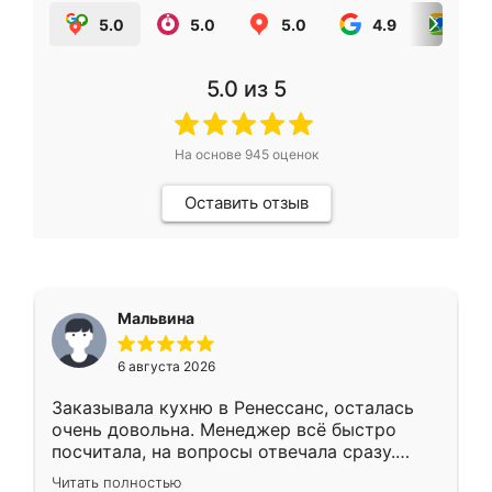
5.0
5.0
5.0
4.9
5.0
5.0
из 5
На основе
945
оценок
Оставить отзыв
Мальвина
6 августа 2026
Заказывала кухню в Ренессанс, осталась
очень довольна. Менеджер всё быстро
посчитала, на вопросы отвечала сразу.
Замерщик приехал в субботу, подошёл к
Читать полностью