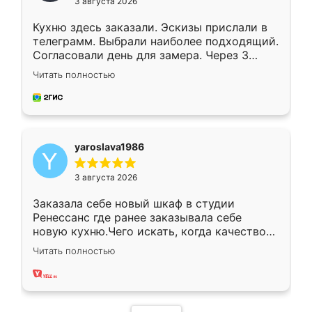
3 августа 2026
Кухню здесь заказали. Эскизы прислали в
телеграмм. Выбрали наиболее подходящий.
Согласовали день для замера. Через 3
недели кухня была уже готова. Остались
Читать полностью
довольны работой. Спасибо Ренессанс
мебель за качественную работу!
yaroslava1986
3 августа 2026
Заказала себе новый шкаф в студии
Ренессанс где ранее заказывала себе
новую кухню.Чего искать, когда качеством
вполне довольна. Служит кухня уже почти
Читать полностью
два года, нареканий нет.