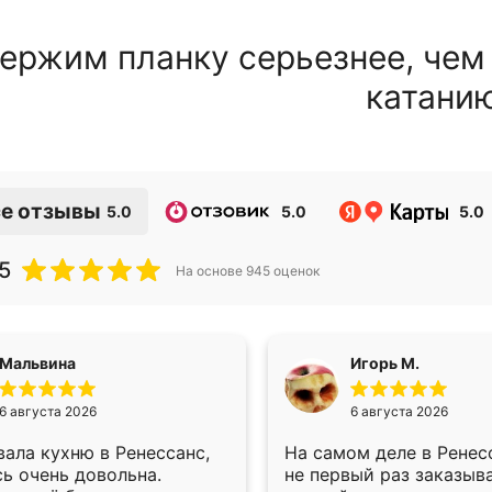
ержим планку серьезнее, чем
катани
е отзывы
5.0
5.0
5.0
5
На основе
945
оценок
Мальвина
Игорь М.
6 августа 2026
6 августа 2026
ала кухню в Ренессанс,
На самом деле в Ренес
ь очень довольна.
не первый раз заказыв