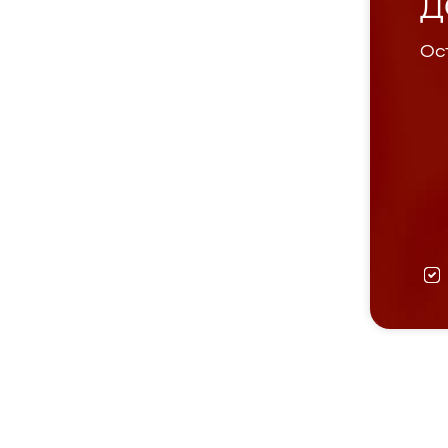
Д
Ост