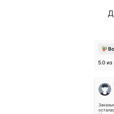
Д
Вс
5.0
из 
Заказыв
осталас