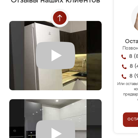
Отзывы наших клиентов
Оста
Позвон
8 (
8 (
8 (
Или оставь
ко
предвар
ОСТ