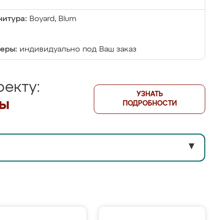
итура:
Boyard, Blum
еры:
индивидуально под Ваш заказ
екту:
УЗНАТЬ
лы
ПОДРОБНОСТИ
▼