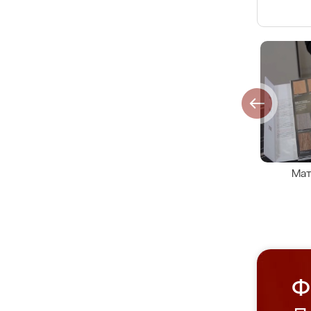
Мат
Ф