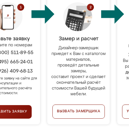
вьте заявку
Замер и расчет
ите по номерам
Дизайнер-замерщик
800) 511-89-55
приедет к Вам с каталогом
материалов,
Вы
495) 665-24-01
проведёт детальные
р
926) 409-68-13
замеры,
д
составит проект и сделает
з
те заявку на сайте для
окончательный расчёт
нсультации и
стоимости Вашей будущей
ительного расчёта
стоимости.
мебели.
ВЫЗВАТЬ ЗАМЕРЩИКА
АВИТЬ ЗАЯВКУ