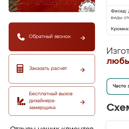
Фасад:
виды ст
Кромка
Обратный звонок
Изго
любы
Заказать расчёт
Часто 
Бесплатный вызов
дизайнера-
Схе
замерщика