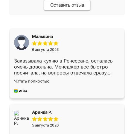
Оставить отзыв
Мальвина
6 августа 2026
Заказывала кухню в Ренессанс, осталась
очень довольна. Менеджер всё быстро
посчитала, на вопросы отвечала сразу.
Замерщик приехал в субботу, подошёл к
Читать полностью
делу со всей ответственностью. Собрали
за день, ребята работали аккуратно, даже
пыли почти не было. Качество отличное,
ящики ходят плавно, ничего не скрипит.
Всё подошло как влитое.
Аринка Р.
5 августа 2026