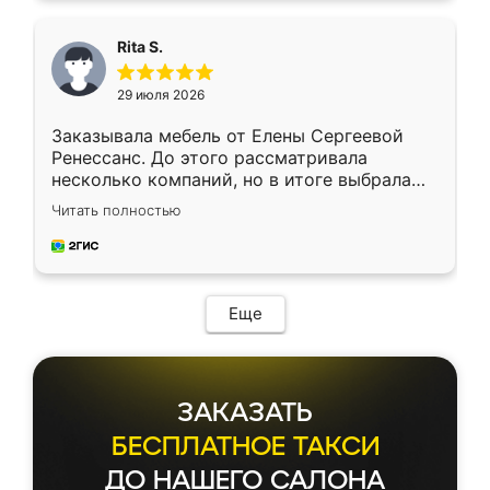
Rita S.
29 июля 2026
Заказывала мебель от Елены Сергеевой
Ренессанс. До этого рассматривала
несколько компаний, но в итоге выбрала
эту. Сначала обговорили условия, потом
Читать полностью
приехал замерщик, всё спокойно объяснил
и снял размеры. Изготовили в срок, с
доставкой тоже никаких проблем не
возникло. Сборку выполнили аккуратно,
мебель сразу встала на свое место без
Еще
каких-либо доработок. Качеством осталась
довольна, все выглядит так, как и ожидала.
ЗАКАЗАТЬ
БЕСПЛАТНОЕ ТАКСИ
ДО НАШЕГО САЛОНА