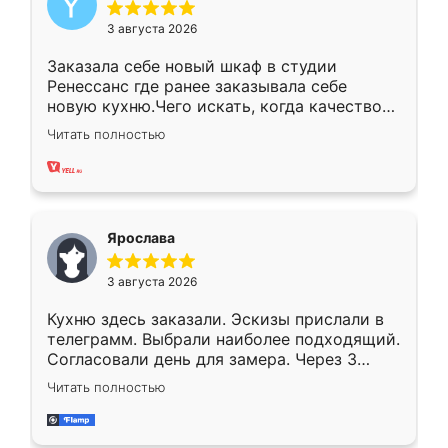
3 августа 2026
Заказала себе новый шкаф в студии
Ренессанс где ранее заказывала себе
новую кухню.Чего искать, когда качеством
вполне довольна. Служит кухня уже почти
Читать полностью
два года, нареканий нет.
Ярослава
3 августа 2026
Кухню здесь заказали. Эскизы прислали в
телеграмм. Выбрали наиболее подходящий.
Согласовали день для замера. Через 3
недели кухня была уже готова. Остались
Читать полностью
довольны работой. Спасибо Ренессанс
мебель за качественную работу!