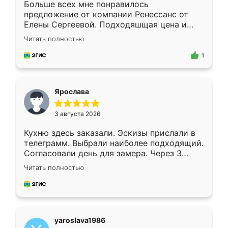
Больше всех мне понравилось
предложение от компании Ренессанс от
Елены Сергеевой. Подходяшщая цена и
короткие сроки изготовления. Приехавший
Читать полностью
для замера сотрудник Владислав
предложил по моему эскизу самый
1
подходящий вариант шкафа. Немного его
видоизменил, получилось даже лучше, чем
я хотела.
Ярослава
3 августа 2026
Кухню здесь заказали. Эскизы прислали в
телеграмм. Выбрали наиболее подходящий.
Согласовали день для замера. Через 3
недели кухня была уже готова. Остались
Читать полностью
довольны работой. Спасибо Ренессанс
мебель за качественную работу!
yaroslava1986