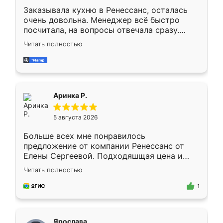
Заказывала кухню в Ренессанс, осталась
очень довольна. Менеджер всё быстро
посчитала, на вопросы отвечала сразу.
Замерщик приехал в субботу, подошёл к
Читать полностью
делу со всей ответственностью. Собрали
за день, ребята работали аккуратно, даже
пыли почти не было. Качество отличное,
ящики ходят плавно, ничего не скрипит.
Всё подошло как влитое.
Аринка Р.
5 августа 2026
Больше всех мне понравилось
предложение от компании Ренессанс от
Елены Сергеевой. Подходяшщая цена и
короткие сроки изготовления. Приехавший
Читать полностью
для замера сотрудник Владислав
предложил по моему эскизу самый
1
подходящий вариант шкафа. Немного его
видоизменил, получилось даже лучше, чем
я хотела.
Ярослава