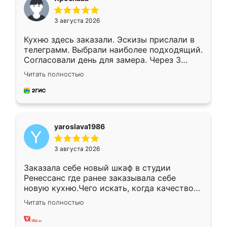
3 августа 2026
Кухню здесь заказали. Эскизы прислали в
телеграмм. Выбрали наиболее подходящий.
Согласовали день для замера. Через 3
недели кухня была уже готова. Остались
Читать полностью
довольны работой. Спасибо Ренессанс
мебель за качественную работу!
yaroslava1986
3 августа 2026
Заказала себе новый шкаф в студии
Ренессанс где ранее заказывала себе
новую кухню.Чего искать, когда качеством
вполне довольна. Служит кухня уже почти
Читать полностью
два года, нареканий нет.