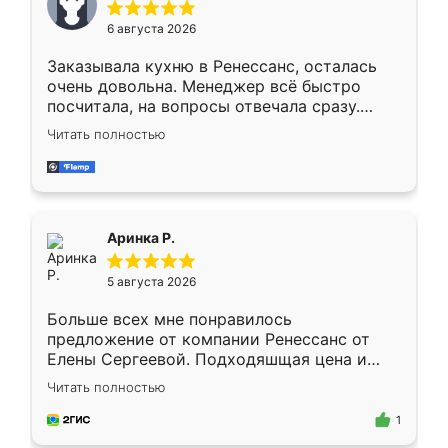
Мне нравится ,если что-то потребуется из
6 августа 2026
мебели буду заказывать только здесь.
Заказывала кухню в Ренессанс, осталась
очень довольна. Менеджер всё быстро
посчитала, на вопросы отвечала сразу.
Замерщик приехал в субботу, подошёл к
Читать полностью
делу со всей ответственностью. Собрали
за день, ребята работали аккуратно, даже
пыли почти не было. Качество отличное,
ящики ходят плавно, ничего не скрипит.
Всё подошло как влитое.
Аринка Р.
5 августа 2026
Больше всех мне понравилось
предложение от компании Ренессанс от
Елены Сергеевой. Подходяшщая цена и
короткие сроки изготовления. Приехавший
Читать полностью
для замера сотрудник Владислав
предложил по моему эскизу самый
1
подходящий вариант шкафа. Немного его