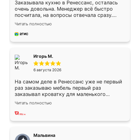
Заказывала кухню в Ренессанс, осталась
очень довольна. Менеджер всё быстро
посчитала, на вопросы отвечала сразу.
Замерщик приехал в субботу, подошёл к
Читать полностью
делу со всей ответственностью. Собрали
за день, ребята работали аккуратно, даже
пыли почти не было. Качество отличное,
ящики ходят плавно, ничего не скрипит.
Всё подошло как влитое.
Игорь М.
6 августа 2026
На самом деле в Ренессанс уже не первый
раз заказываю мебель первый раз
заказывал кроватку для маленького
ребёнка при его рождении ,во второй раз
Читать полностью
заказал шкаф-купе. По качеству очень
хорошее сборка достаточно быстрая,
также адекватные цены. До этого
сравнивал с разными конкурентами в этом
сегменте ,выбор у конкурентов куда
Мальвина
меньше, здесь же он более разнообразный.