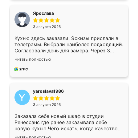
видоизменил, получилось даже лучше, чем
я хотела.
Ярослава
3 августа 2026
Кухню здесь заказали. Эскизы прислали в
телеграмм. Выбрали наиболее подходящий.
Согласовали день для замера. Через 3
недели кухня была уже готова. Остались
Читать полностью
довольны работой. Спасибо Ренессанс
мебель за качественную работу!
yaroslava1986
3 августа 2026
Заказала себе новый шкаф в студии
Ренессанс где ранее заказывала себе
новую кухню.Чего искать, когда качеством
вполне довольна. Служит кухня уже почти
Читать полностью