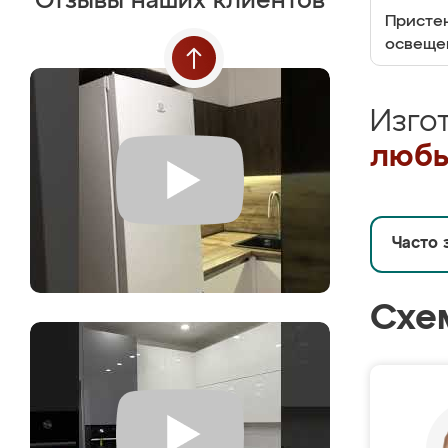
Отзывы наших клиентов
Пристен
освеще
Изго
любы
Часто 
Схе