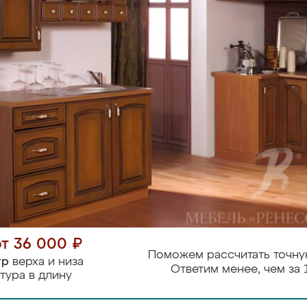
от 36 000 ₽
Поможем рассчитать точну
тр
верха и низа
Ответим менее, чем за 
тура в длину