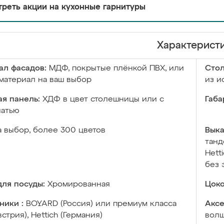
реть акции на кухонные гарнитуры
Характерист
ал фасадов:
МДФ, покрытые плёнкой ПВХ, или
Сто
материал на ваш выбор
из и
я панель:
ХДФ в цвет столешницы или с
Габа
чатью
а выбор, более 300 цветов
Выка
танд
Hett
без 
ля посуды:
Хромированная
Цоко
ники :
BOYARD (Россия) или премиум класса
Аксе
встрия), Hettich (Германия)
волш