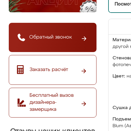
Посмот
Обратный звонок
Матери
другой 
Стенова
фотопе
Заказать расчёт
Цвет:
н
Бесплатный вызов
дизайнера-
Сушка д
замерщика
Подъем
Blum (А