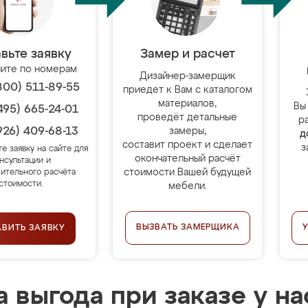
вьте заявку
Замер и расчет
ите по номерам
Дизайнер-замерщик
800) 511-89-55
приедет к Вам с каталогом
материалов,
Вы
495) 665-24-01
проведёт детальные
р
926) 409-68-13
замеры,
д
составит проект и сделает
з
те заявку на сайте для
окончательный расчёт
нсультации и
стоимости Вашей будущей
ительного расчёта
стоимости.
мебели.
ВЫЗВАТЬ ЗАМЕРЩИКА
АВИТЬ ЗАЯВКУ
 выгода при заказе у на