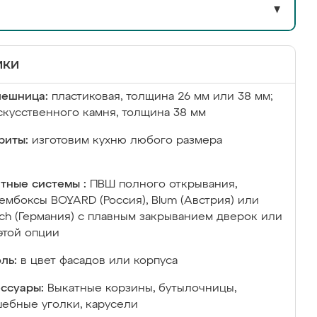
▼
ики
лешница:
пластиковая, толщина 26 мм или 38 мм;
скусственного камня, толщина 38 мм
риты:
изготовим кухню любого размера
тные системы :
ПВШ полного открывания,
ембоксы BOYARD (Россия), Blum (Австрия) или
ich (Германия) с плавным закрыванием дверок или
этой опции
ль:
в цвет фасадов или корпуса
ссуары:
Выкатные корзины, бутылочницы,
ебные уголки, карусели