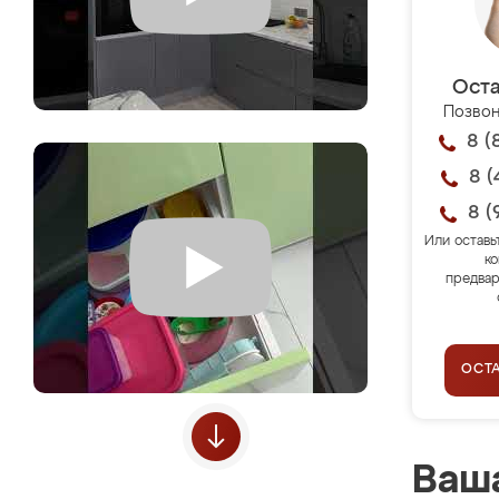
Оста
Позвон
8 (
8 (
8 (
Или оставь
ко
предвар
ОСТ
Ваша