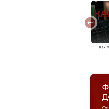
Как 
Ф
Д
Ост