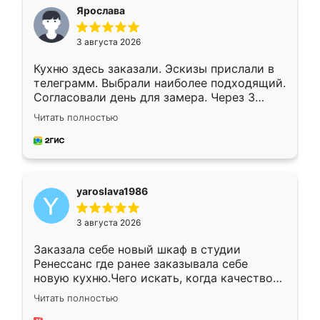
я хотела.
Ярослава
3 августа 2026
Кухню здесь заказали. Эскизы прислали в
телеграмм. Выбрали наиболее подходящий.
Согласовали день для замера. Через 3
недели кухня была уже готова. Остались
Читать полностью
довольны работой. Спасибо Ренессанс
мебель за качественную работу!
yaroslava1986
3 августа 2026
Заказала себе новый шкаф в студии
Ренессанс где ранее заказывала себе
новую кухню.Чего искать, когда качеством
вполне довольна. Служит кухня уже почти
Читать полностью
два года, нареканий нет.