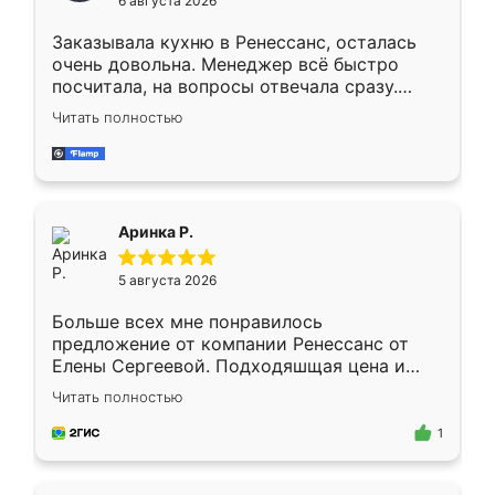
6 августа 2026
мебели буду заказывать только здесь.
Заказывала кухню в Ренессанс, осталась
очень довольна. Менеджер всё быстро
посчитала, на вопросы отвечала сразу.
Замерщик приехал в субботу, подошёл к
Читать полностью
делу со всей ответственностью. Собрали
за день, ребята работали аккуратно, даже
пыли почти не было. Качество отличное,
ящики ходят плавно, ничего не скрипит.
Всё подошло как влитое.
Аринка Р.
5 августа 2026
Больше всех мне понравилось
предложение от компании Ренессанс от
Елены Сергеевой. Подходяшщая цена и
короткие сроки изготовления. Приехавший
Читать полностью
для замера сотрудник Владислав
предложил по моему эскизу самый
1
подходящий вариант шкафа. Немного его
видоизменил, получилось даже лучше, чем