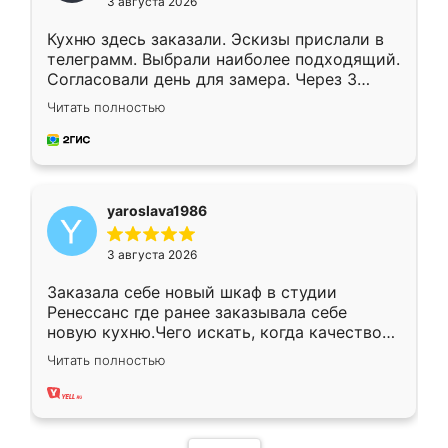
3 августа 2026
Кухню здесь заказали. Эскизы прислали в
телеграмм. Выбрали наиболее подходящий.
Согласовали день для замера. Через 3
недели кухня была уже готова. Остались
Читать полностью
довольны работой. Спасибо Ренессанс
мебель за качественную работу!
yaroslava1986
3 августа 2026
Заказала себе новый шкаф в студии
Ренессанс где ранее заказывала себе
новую кухню.Чего искать, когда качеством
вполне довольна. Служит кухня уже почти
Читать полностью
два года, нареканий нет.