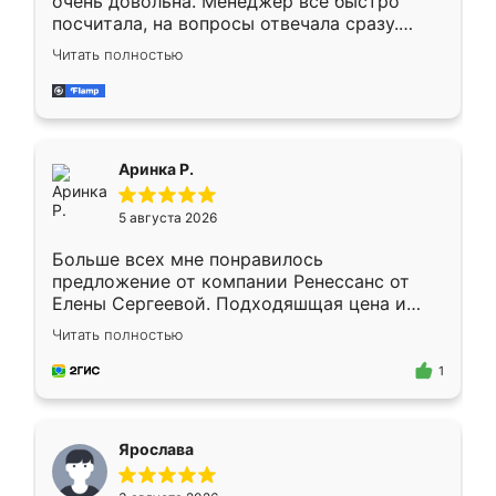
очень довольна. Менеджер всё быстро
посчитала, на вопросы отвечала сразу.
Замерщик приехал в субботу, подошёл к
Читать полностью
делу со всей ответственностью. Собрали
за день, ребята работали аккуратно, даже
пыли почти не было. Качество отличное,
ящики ходят плавно, ничего не скрипит.
Всё подошло как влитое.
Аринка Р.
5 августа 2026
Больше всех мне понравилось
предложение от компании Ренессанс от
Елены Сергеевой. Подходяшщая цена и
короткие сроки изготовления. Приехавший
Читать полностью
для замера сотрудник Владислав
предложил по моему эскизу самый
1
подходящий вариант шкафа. Немного его
видоизменил, получилось даже лучше, чем
я хотела.
Ярослава