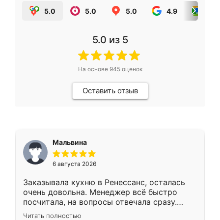
5.0
5.0
5.0
4.9
5.0
5.0
из 5
На основе
945
оценок
Оставить отзыв
Мальвина
6 августа 2026
Заказывала кухню в Ренессанс, осталась
очень довольна. Менеджер всё быстро
посчитала, на вопросы отвечала сразу.
Замерщик приехал в субботу, подошёл к
Читать полностью